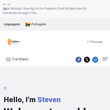
Liberar
Cyber Monday: Save big on the Creative Cloud All Apps plan for
individuals through 2 Dec
Linguagem:
Português
Procurar
Cardápio
Conten
Hello, I’m
Steven