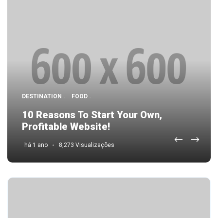
DESTINATION
FOOD
UNCATEGORIZED
LIFESTYLE
10 Reasons To Start Your Own,
Profitable Website!
A Skin Cream That’s Proven To Work
há 1 ano
há 1 ano
8,273 Visualizações
6,915 Visualizações